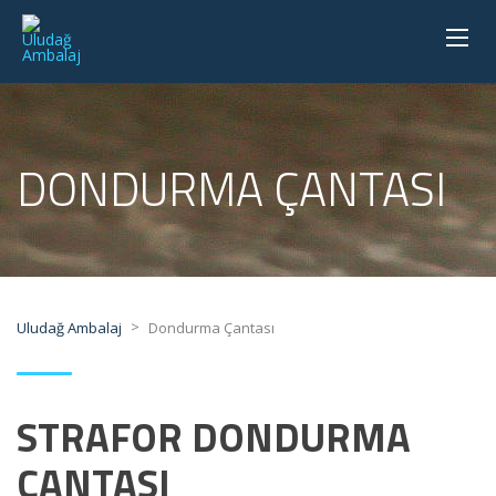
DONDURMA ÇANTASI
>
Uludağ Ambalaj
Dondurma Çantası
STRAFOR DONDURMA
ÇANTASI