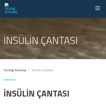
İNSÜLIN ÇANTASI
>
Uludağ Ambalaj
İnsülin Çantası
İNSÜLİN ÇANTASI