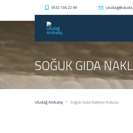
0532 136 22 99
uludag@uluda
SOĞUK GIDA NAKL
>
Uludağ Ambalaj
Soğuk Gıda Nakliye Kutusu