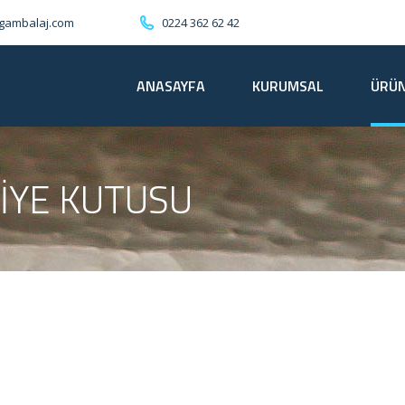
0224 362 62 42
gambalaj.com
ANASAYFA
KURUMSAL
ÜRÜ
IYE KUTUSU