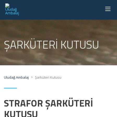
ŞARKÜTERI KUTUSU
>
Uludağ Ambalaj
Şarküteri Kutusu
STRAFOR ŞARKÜTERİ
KUTUSU