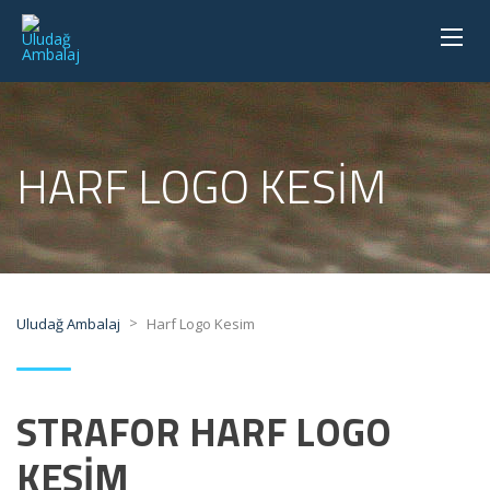
HARF LOGO KESIM
>
Uludağ Ambalaj
Harf Logo Kesim
STRAFOR HARF LOGO
KESİM