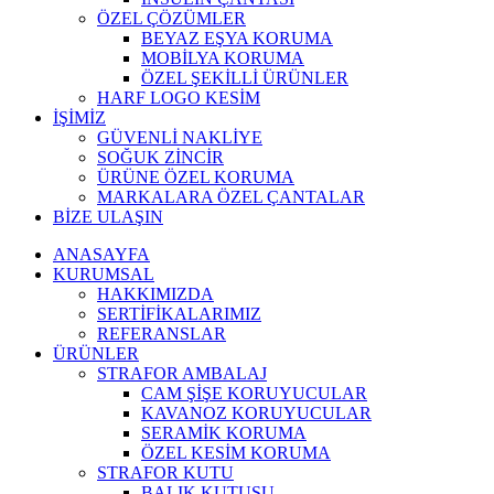
ÖZEL ÇÖZÜMLER
BEYAZ EŞYA KORUMA
MOBİLYA KORUMA
ÖZEL ŞEKİLLİ ÜRÜNLER
HARF LOGO KESİM
İŞİMİZ
GÜVENLİ NAKLİYE
SOĞUK ZİNCİR
ÜRÜNE ÖZEL KORUMA
MARKALARA ÖZEL ÇANTALAR
BİZE ULAŞIN
ANASAYFA
KURUMSAL
HAKKIMIZDA
SERTİFİKALARIMIZ
REFERANSLAR
ÜRÜNLER
STRAFOR AMBALAJ
CAM ŞİŞE KORUYUCULAR
KAVANOZ KORUYUCULAR
SERAMİK KORUMA
ÖZEL KESİM KORUMA
STRAFOR KUTU
BALIK KUTUSU