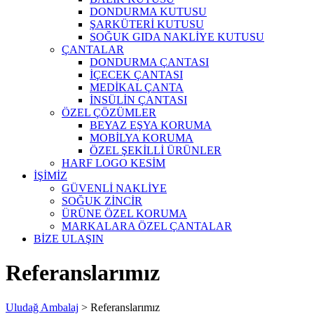
DONDURMA KUTUSU
ŞARKÜTERİ KUTUSU
SOĞUK GIDA NAKLİYE KUTUSU
ÇANTALAR
DONDURMA ÇANTASI
İÇECEK ÇANTASI
MEDİKAL ÇANTA
İNSÜLİN ÇANTASI
ÖZEL ÇÖZÜMLER
BEYAZ EŞYA KORUMA
MOBİLYA KORUMA
ÖZEL ŞEKİLLİ ÜRÜNLER
HARF LOGO KESİM
İŞİMİZ
GÜVENLİ NAKLİYE
SOĞUK ZİNCİR
ÜRÜNE ÖZEL KORUMA
MARKALARA ÖZEL ÇANTALAR
BİZE ULAŞIN
Referanslarımız
Uludağ Ambalaj
>
Referanslarımız