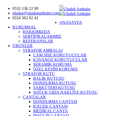
0532 136 22 99
uludag@uludagambalaj.com
0224 362 62 42
ANASAYFA
KURUMSAL
HAKKIMIZDA
SERTİFİKALARIMIZ
REFERANSLAR
ÜRÜNLER
STRAFOR AMBALAJ
CAM ŞİŞE KORUYUCULAR
KAVANOZ KORUYUCULAR
SERAMİK KORUMA
ÖZEL KESİM KORUMA
STRAFOR KUTU
BALIK KUTUSU
DONDURMA KUTUSU
ŞARKÜTERİ KUTUSU
SOĞUK GIDA NAKLİYE KUTUSU
ÇANTALAR
DONDURMA ÇANTASI
İÇECEK ÇANTASI
MEDİKAL ÇANTA
İNSÜLİN ÇANTASI