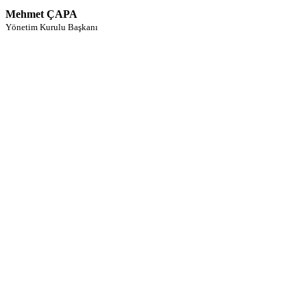
Mehmet ÇAPA
Yönetim Kurulu Başkanı
İşimizde En iyisiyiz İddalıyız!
Gıda’dan Otomotive, Sağlık, Mobilya vb sektörlerde uluslararası
arenada lider olmuş global markalar bizi tercih ediyor.
Çünkü işimizi en iyi şekilde yapıyor ve kaliteden asla ödün
vermiyoruz.