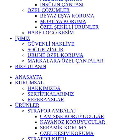
İNSÜLİN ÇANTASI
ÖZEL ÇÖZÜMLER
BEYAZ EŞYA KORUMA
MOBİLYA KORUMA
ÖZEL ŞEKİLLİ ÜRÜNLER
HARF LOGO KESİM
İŞİMİZ
GÜVENLİ NAKLİYE
SOĞUK ZİNCİR
ÜRÜNE ÖZEL KORUMA
MARKALARA ÖZEL ÇANTALAR
BİZE ULAŞIN
ANASAYFA
KURUMSAL
HAKKIMIZDA
SERTİFİKALARIMIZ
REFERANSLAR
ÜRÜNLER
STRAFOR AMBALAJ
CAM ŞİŞE KORUYUCULAR
KAVANOZ KORUYUCULAR
SERAMİK KORUMA
ÖZEL KESİM KORUMA
STRAFOR KUTU