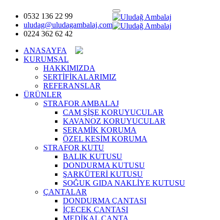
0532 136 22 99
uludag@uludagambalaj.com
0224 362 62 42
ANASAYFA
KURUMSAL
HAKKIMIZDA
SERTİFİKALARIMIZ
REFERANSLAR
ÜRÜNLER
STRAFOR AMBALAJ
CAM ŞİŞE KORUYUCULAR
KAVANOZ KORUYUCULAR
SERAMİK KORUMA
ÖZEL KESİM KORUMA
STRAFOR KUTU
BALIK KUTUSU
DONDURMA KUTUSU
ŞARKÜTERİ KUTUSU
SOĞUK GIDA NAKLİYE KUTUSU
ÇANTALAR
DONDURMA ÇANTASI
İÇECEK ÇANTASI
MEDİKAL ÇANTA