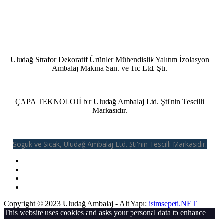
Uludağ Strafor Dekoratif Ürünler Mühendislik Yalıtım İzolasyon
Ambalaj Makina San. ve Tic Ltd. Şti.
ÇAPA TEKNOLOJİ bir Uludağ Ambalaj Ltd. Şti'nin Tescilli
Markasıdır.
Soguk ve Sıcak, Uludağ Ambalaj Ltd. Şti'nin Tescilli Markasıdır.
Copyright © 2023 Uludağ Ambalaj - Alt Yapı:
isimsepeti.NET
This website uses cookies and asks your personal data to enhance